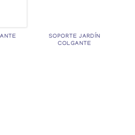
TE
SOPORTE JARDÍN
OH! M
COLGANTE