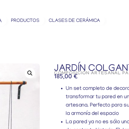
A
PRODUCTOS
CLASES DE CERÁMICA
JARDÍN COLGAN
COMPOSICIÓN ARTESANAL PAR
185,00
€
Un set completo de decor
transformar tu pared en u
artesana. Perfecto para s
la armonía del espacio
La pared ya no es sólo una